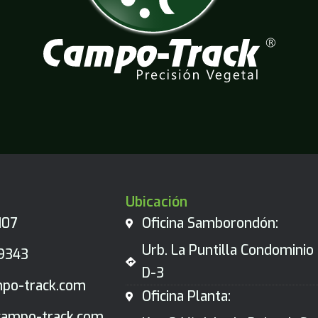
Ubicación
107
Oficina Samborondón:
Urb. La Puntilla Condominio 
9343
D-3
po-track.com
Oficina Planta:
ampo-track.com