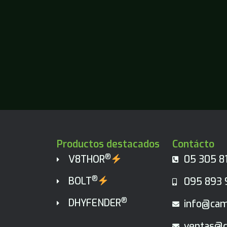
Productos destacados
Contácto
®
V8THOR
05 305 8
®
BOLT
095 893 
®
DHYFENDER
info@cam
ventas@c