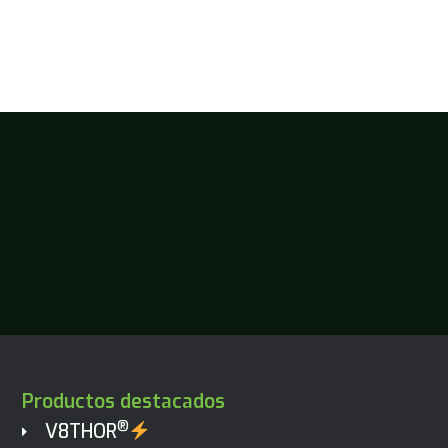
Productos destacados
®
V8THOR