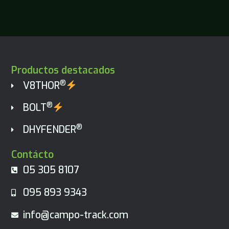
Productos destacados
®
V8THOR
®
BOLT
®
DHYFENDER
Contácto
05 305 8107
095 893 9343
info@campo-track.com